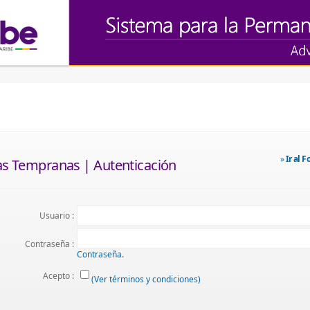
»
Ir al F
as Tempranas | Autenticación
Usuario :
Contraseña :
Contraseña.
Acepto :
(Ver términos y condiciones)